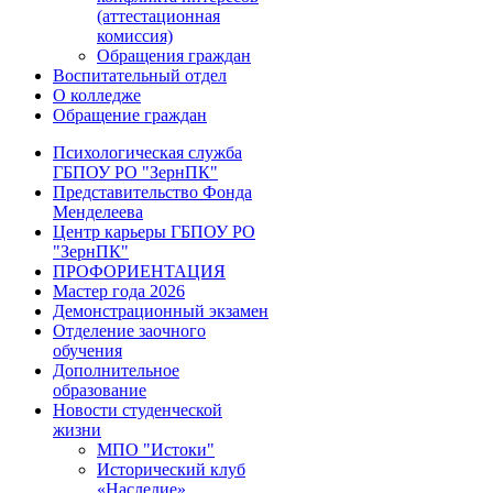
(аттестационная
комиссия)
Обращения граждан
Воспитательный отдел
О колледже
Обращение граждан
Психологическая служба
ГБПОУ РО "ЗернПК"
Представительство Фонда
Менделеева
Центр карьеры ГБПОУ РО
"ЗернПК"
ПРОФОРИЕНТАЦИЯ
Мастер года 2026
Демонстрационный экзамен
Отделение заочного
обучения
Дополнительное
образование
Новости студенческой
жизни
МПО "Истоки"
Исторический клуб
«Наследие»