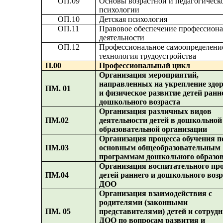
ОП.09
Основы возрастной и педагогическ
психологии
ОП.10
Детская психология
ОП.11
Правовое обеспечение профессион
деятельности
ОП.12
Профессиональное самоопределени
технология трудоустройства
П.00
Профессиональный цикл
Организация мероприятий,
направленных на укрепление здо
ПМ. 01
и физическое развитие детей ранн
дошкольного возраста
Организация различных видов
ПМ.02
деятельности детей в дошкольной
образовательной организации
Организация процесса обучения п
ПМ.03
основным общеобразовательным
программам дошкольного образо
Организация воспитательного пр
ПМ.04
детей раннего и дошкольного возр
ДОО
Организация взаимодействия с
родителями (законными
ПМ. 05
представителями) детей и сотруд
ДОО по вопросам развития и