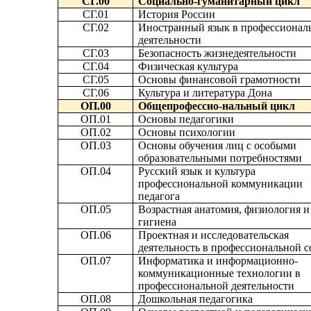
СГ.00
Социально-гуманитарный цикл
СГ.01
История России
СГ.02
Иностранный язык в профессионал
деятельности
СГ.03
Безопасность жизнедеятельности
СГ.04
Физическая культура
СГ.05
Основы финансовой грамотности
СГ.06
Культура и литература Дона
ОП.00
Общепрофессио-нальный цикл
ОП.01
Основы педагогики
ОП.02
Основы психологии
ОП.03
Основы обучения лиц с особыми
образовательными потребностями
ОП.04
Русский язык и культура
профессиональной коммуникации
педагога
ОП.05
Возрастная анатомия, физиология и
гигиена
ОП.06
Проектная и исследовательская
деятельность в профессиональной с
ОП.07
Информатика и информационно-
коммуникационные технологии в
профессиональной деятельности
ОП.08
Дошкольная педагогика