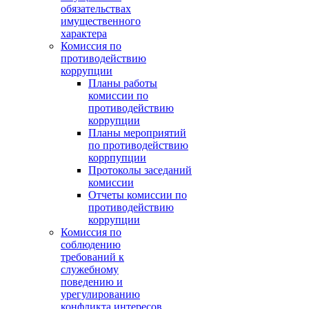
обязательствах
имущественного
характера
Комиссия по
противодействию
коррупции
Планы работы
комиссии по
противодействию
коррупции
Планы мероприятий
по противодействию
коррпупции
Протоколы заседаний
комиссии
Отчеты комиссии по
противодействию
коррупции
Комиссия по
соблюдению
требований к
служебному
поведению и
урегулированию
конфликта интересов